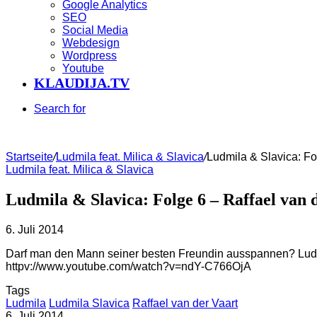
Google Analytics
SEO
Social Media
Webdesign
Wordpress
Youtube
KLAUDIJA.TV
Search for
Startseite
/
Ludmila feat. Milica & Slavica
/
Ludmila & Slavica: F
Ludmila feat. Milica & Slavica
Ludmila & Slavica: Folge 6 – Raffael va
6. Juli 2014
Darf man den Mann seiner besten Freundin ausspannen? Ludm
httpv://www.youtube.com/watch?v=ndY-C766OjA
Tags
Ludmila
Ludmila Slavica
Raffael van der Vaart
6. Juli 2014