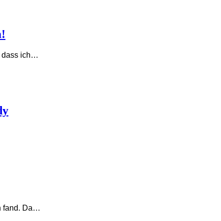
!
, dass ich…
dy
en fand. Da…