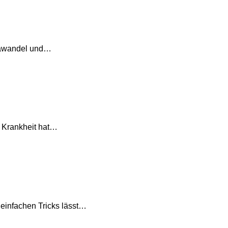
imawandel und…
e Krankheit hat…
 einfachen Tricks lässt…