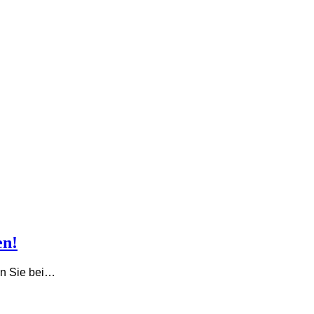
en!
en Sie bei…