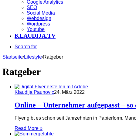
Google Analytics
SEO
Social Media
Webdesign
Wordpress
Youtube
KLAUDIJA.TV
Search for
Startseite
/
Lifestyle
/
Ratgeber
Ratgeber
Klaudija Paunovic
24. März 2022
Online – Unternehmer aufgepasst – so ei
Flyer gibt es schon seit Jahrzehnten in Papierform. Ma
Read More »