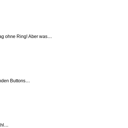
trag ohne Ring! Aber was…
runden Buttons…
zahl…