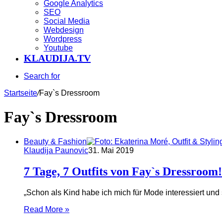
Google Analytics
SEO
Social Media
Webdesign
Wordpress
Youtube
KLAUDIJA.TV
Search for
Startseite
/
Fay`s Dressroom
Fay`s Dressroom
Beauty & Fashion
Klaudija Paunovic
31. Mai 2019
7 Tage, 7 Outfits von Fay`s Dressroom!
„Schon als Kind habe ich mich für Mode interessiert und
Read More »