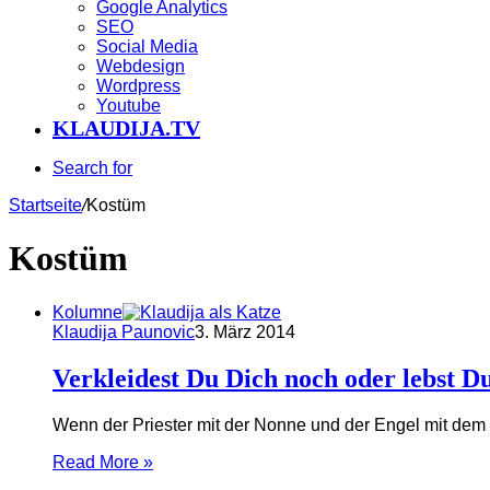
Google Analytics
SEO
Social Media
Webdesign
Wordpress
Youtube
KLAUDIJA.TV
Search for
Startseite
/
Kostüm
Kostüm
Kolumne
Klaudija Paunovic
3. März 2014
Verkleidest Du Dich noch oder lebst D
Wenn der Priester mit der Nonne und der Engel mit dem T
Read More »