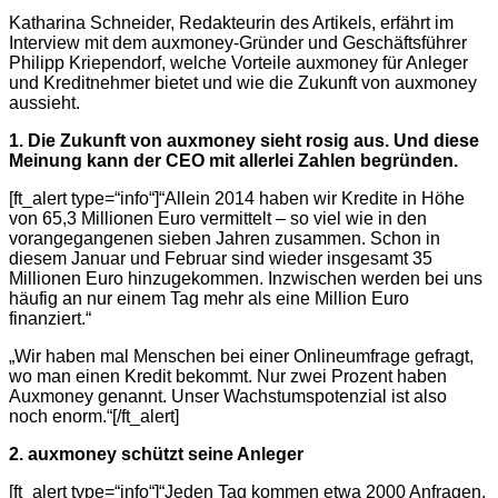
Katharina Schneider, Redakteurin des Artikels, erfährt im
Interview mit dem auxmoney-Gründer und Geschäftsführer
Philipp Kriependorf, welche Vorteile auxmoney für Anleger
und Kreditnehmer bietet und wie die Zukunft von auxmoney
aussieht.
1. Die Zukunft von auxmoney sieht rosig aus. Und diese
Meinung kann der CEO mit allerlei Zahlen begründen.
[ft_alert type=“info“]“Allein 2014 haben wir Kredite in Höhe
von 65,3 Millionen Euro vermittelt – so viel wie in den
vorangegangenen sieben Jahren zusammen. Schon in
diesem Januar und Februar sind wieder insgesamt 35
Millionen Euro hinzugekommen. Inzwischen werden bei uns
häufig an nur einem Tag mehr als eine Million Euro
finanziert.“
„Wir haben mal Menschen bei einer Onlineumfrage gefragt,
wo man einen Kredit bekommt. Nur zwei Prozent haben
Auxmoney genannt. Unser Wachstumspotenzial ist also
noch enorm.“[/ft_alert]
2. a
uxmoney schützt seine Anleger
[ft_alert type=“info“]“Jeden Tag kommen etwa 2000 Anfragen.