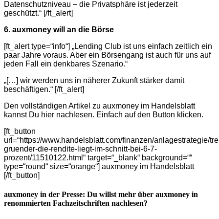
Datenschutzniveau – die Privatsphäre ist jederzeit
geschützt.“ [/ft_alert]
6. auxmoney will an die Börse
[ft_alert type=“info“] „Lending Club ist uns einfach zeitlich ein
paar Jahre voraus. Aber ein Börsengang ist auch für uns auf
jeden Fall ein denkbares Szenario.“
„[…] wir werden uns in näherer Zukunft stärker damit
beschäftigen.“ [/ft_alert]
Den vollständigen Artikel zu auxmoney im Handelsblatt
kannst Du hier nachlesen. Einfach auf den Button klicken.
[ft_button
url=“https://www.handelsblatt.com/finanzen/anlagestrategie/t
gruender-die-rendite-liegt-im-schnitt-bei-6-7-
prozent/11510122.html“ target=“_blank“ background=““
type=“round“ size=“orange“] auxmoney im Handelsblatt
[/ft_button]
auxmoney in der Presse: Du willst mehr über auxmoney in
renommierten Fachzeitschriften nachlesen?