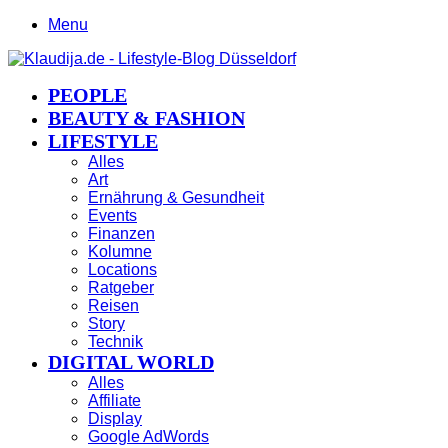
Menu
PEOPLE
BEAUTY & FASHION
LIFESTYLE
Alles
Art
Ernährung & Gesundheit
Events
Finanzen
Kolumne
Locations
Ratgeber
Reisen
Story
Technik
DIGITAL WORLD
Alles
Affiliate
Display
Google AdWords