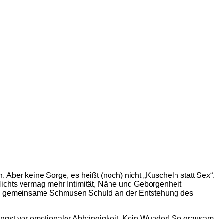
. Aber keine Sorge, es heißt (noch) nicht „Kuscheln statt Sex“.
Nichts vermag mehr Intimität, Nähe und Geborgenheit
erste gemeinsame Schmusen Schuld an der Entstehung des
Angst vor emotionaler Abhängigkeit. Kein Wunder! So grausam