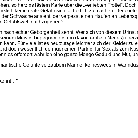
n, so herzlos lästern Kerle über die „verliebten Trottel“. Doc
irklich keine reale Gefahr sich lächerlich zu machen. Der coole
der Schwäche ansieht, der verpasst einen Haufen an Lebensqua
nen Gefühlswelt nachzugehen?
h nach echter Geborgenheit sehnt. Wer sich von diesem Urinsti
inem Meister begegnen, der ihn davon (auf ein Neues) überze
en kann. Für viele ist es heutzutage leichter sich der Kleider 
nd doch wesentlich geringer einen Partner für Sex als zum Kus
nn es erfordert wahrlich eine ganze Menge Geduld und Mut, 
Romantische Gefühle verzaubern Männer keineswegs in Warmdusc
 kennt…“.