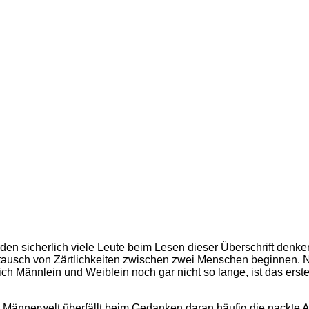
rden sicherlich viele Leute beim Lesen dieser Überschrift denken
stausch von Zärtlichkeiten zwischen zwei Menschen beginnen. 
 sich Männlein und Weiblein noch gar nicht so lange, ist das 
Männerwelt überfällt beim Gedanken daran häufig die nackte 