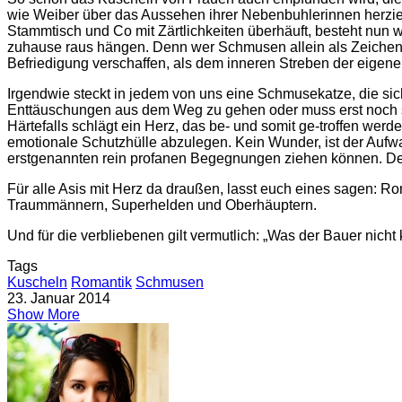
wie Weiber über das Aussehen ihrer Nebenbuhlerinnen herziehe
Stammtisch und Co mit Zärtlichkeiten überhäuft, besteht nun w
zuhause raus hängen. Denn wer Schmusen allein als Zeichen 
Befriedigung verschaffen, als dem inneren Streben der eige
Irgendwie steckt in jedem von uns eine Schmusekatze, die sic
Enttäuschungen aus dem Weg zu gehen oder muss erst noch se
Härtefalls schlägt ein Herz, das be- und somit ge-troffen werd
emotionale Schutzhülle abzulegen. Kein Wunder, ist der Aufwa
erstgenannten rein profanen Begegnungen ziehen können. De
Für alle Asis mit Herz da draußen, lasst euch eines sagen: 
Traummännern, Superhelden und Oberhäuptern.
Und für die verbliebenen gilt vermutlich: „Was der Bauer nicht
Tags
Kuscheln
Romantik
Schmusen
23. Januar 2014
Show More