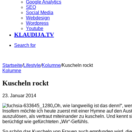
Google Analytics
SEO
Social Media
Webdesign
Wordpress
Youtube
KLAUDIJA.TV
Search for
Startseite
/
Lifestyle
/
Kolumne
/
Kuscheln rockt
Kolumne
Kuscheln rockt
23. Januar 2014
„Oh, wie langweilig ist das denn!“, we
Insofern möchte ich heute zuerst mit einer Hymne auf den Au
auszulösen, als vertraut miteinander zu kuscheln. Und kennt
berüchtigt wie gefürchteten „Wir“-Gefühls.
So schön das Kuscheln von Frauen auch empfunden wird, die 