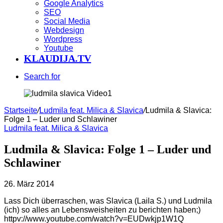
Google Analytics
SEO
Social Media
Webdesign
Wordpress
Youtube
KLAUDIJA.TV
Search for
Startseite
/
Ludmila feat. Milica & Slavica
/
Ludmila & Slavica:
Folge 1 – Luder und Schlawiner
Ludmila feat. Milica & Slavica
Ludmila & Slavica: Folge 1 – Luder und
Schlawiner
26. März 2014
Lass Dich überraschen, was Slavica (Laila S.) und Ludmila
(ich) so alles an Lebensweisheiten zu berichten haben;)
httpv://www.youtube.com/watch?v=EUDwkjp1W1Q