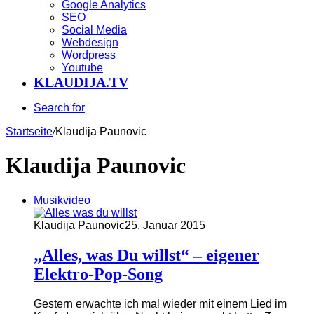
Google Analytics
SEO
Social Media
Webdesign
Wordpress
Youtube
KLAUDIJA.TV
Search for
Startseite
/
Klaudija Paunovic
Klaudija Paunovic
Musikvideo
Klaudija Paunovic
25. Januar 2015
„Alles, was Du willst“ – eigener
Elektro-Pop-Song
Gestern erwachte ich mal wieder mit einem Lied im