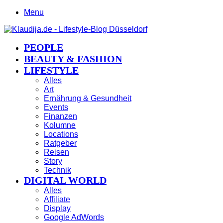
Menu
PEOPLE
BEAUTY & FASHION
LIFESTYLE
Alles
Art
Ernährung & Gesundheit
Events
Finanzen
Kolumne
Locations
Ratgeber
Reisen
Story
Technik
DIGITAL WORLD
Alles
Affiliate
Display
Google AdWords