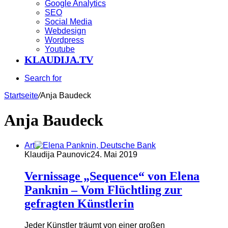
Google Analytics
SEO
Social Media
Webdesign
Wordpress
Youtube
KLAUDIJA.TV
Search for
Startseite
/
Anja Baudeck
Anja Baudeck
Art
Klaudija Paunovic
24. Mai 2019
Vernissage „Sequence“ von Elena
Panknin – Vom Flüchtling zur
gefragten Künstlerin
Jeder Künstler träumt von einer großen