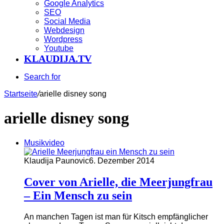
Google Analytics
SEO
Social Media
Webdesign
Wordpress
Youtube
KLAUDIJA.TV
Search for
Startseite
/
arielle disney song
arielle disney song
Musikvideo
Klaudija Paunovic
6. Dezember 2014
Cover von Arielle, die Meerjungfrau
– Ein Mensch zu sein
An manchen Tagen ist man für Kitsch empfänglicher