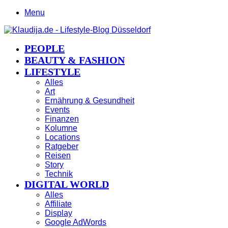
Menu
PEOPLE
BEAUTY & FASHION
LIFESTYLE
Alles
Art
Ernährung & Gesundheit
Events
Finanzen
Kolumne
Locations
Ratgeber
Reisen
Story
Technik
DIGITAL WORLD
Alles
Affiliate
Display
Google AdWords