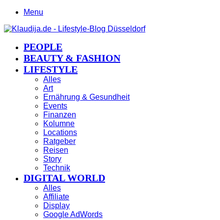
Menu
PEOPLE
BEAUTY & FASHION
LIFESTYLE
Alles
Art
Ernährung & Gesundheit
Events
Finanzen
Kolumne
Locations
Ratgeber
Reisen
Story
Technik
DIGITAL WORLD
Alles
Affiliate
Display
Google AdWords