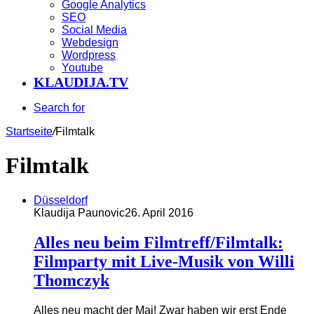
Google Analytics
SEO
Social Media
Webdesign
Wordpress
Youtube
KLAUDIJA.TV
Search for
Startseite
/
Filmtalk
Filmtalk
Düsseldorf
Klaudija Paunovic
26. April 2016
Alles neu beim Filmtreff/Filmtalk:
Filmparty mit Live-Musik von Willi
Thomczyk
Alles neu macht der Mai! Zwar haben wir erst Ende