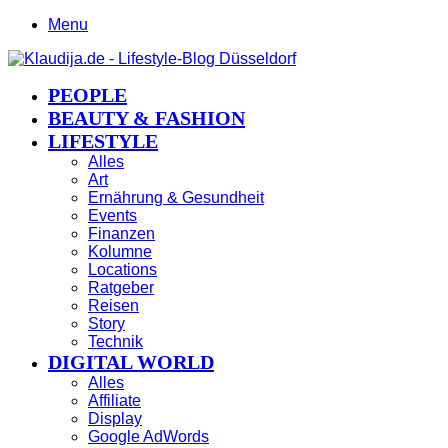
Menu
PEOPLE
BEAUTY & FASHION
LIFESTYLE
Alles
Art
Ernährung & Gesundheit
Events
Finanzen
Kolumne
Locations
Ratgeber
Reisen
Story
Technik
DIGITAL WORLD
Alles
Affiliate
Display
Google AdWords