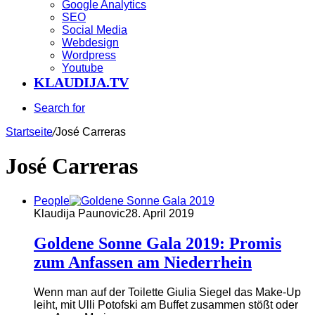
Google Analytics
SEO
Social Media
Webdesign
Wordpress
Youtube
KLAUDIJA.TV
Search for
Startseite
/
José Carreras
José Carreras
People
Klaudija Paunovic
28. April 2019
Goldene Sonne Gala 2019: Promis
zum Anfassen am Niederrhein
Wenn man auf der Toilette Giulia Siegel das Make-Up
leiht, mit Ulli Potofski am Buffet zusammen stößt oder