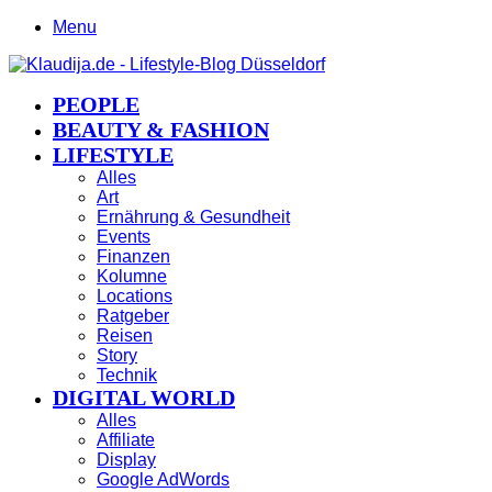
Menu
PEOPLE
BEAUTY & FASHION
LIFESTYLE
Alles
Art
Ernährung & Gesundheit
Events
Finanzen
Kolumne
Locations
Ratgeber
Reisen
Story
Technik
DIGITAL WORLD
Alles
Affiliate
Display
Google AdWords