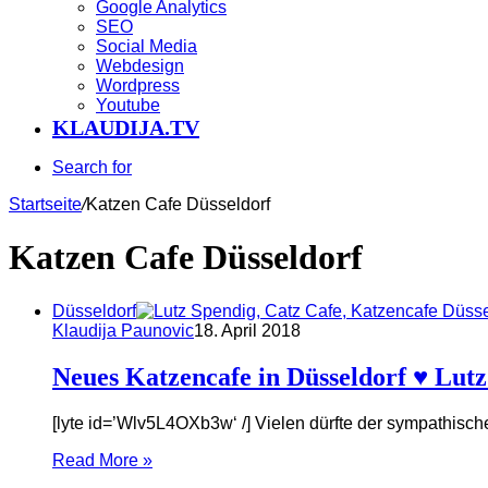
Google Analytics
SEO
Social Media
Webdesign
Wordpress
Youtube
KLAUDIJA.TV
Search for
Startseite
/
Katzen Cafe Düsseldorf
Katzen Cafe Düsseldorf
Düsseldorf
Klaudija Paunovic
18. April 2018
Neues Katzencafe in Düsseldorf ♥ Lutz
[lyte id=’Wlv5L4OXb3w‘ /] Vielen dürfte der sympathis
Read More »