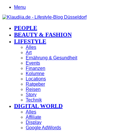
Menu
PEOPLE
BEAUTY & FASHION
LIFESTYLE
Alles
Art
Ernährung & Gesundheit
Events
Finanzen
Kolumne
Locations
Ratgeber
Reisen
Story
Technik
DIGITAL WORLD
Alles
Affiliate
Display
Google AdWords