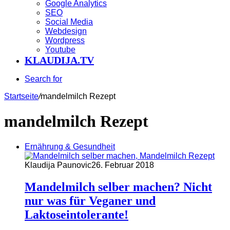
Google Analytics
SEO
Social Media
Webdesign
Wordpress
Youtube
KLAUDIJA.TV
Search for
Startseite
/
mandelmilch Rezept
mandelmilch Rezept
Ernährung & Gesundheit
Klaudija Paunovic
26. Februar 2018
Mandelmilch selber machen? Nicht
nur was für Veganer und
Laktoseintolerante!