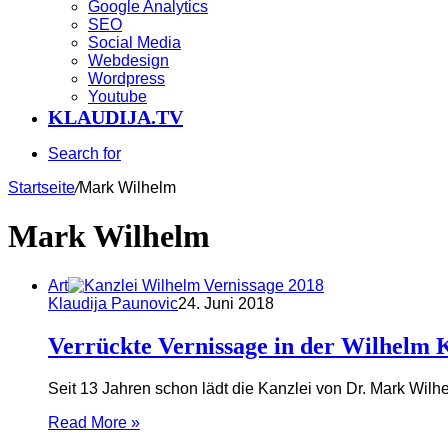
Google Analytics
SEO
Social Media
Webdesign
Wordpress
Youtube
KLAUDIJA.TV
Search for
Startseite
/
Mark Wilhelm
Mark Wilhelm
Art
Klaudija Paunovic
24. Juni 2018
Verrückte Vernissage in der Wilhelm K
Seit 13 Jahren schon lädt die Kanzlei von Dr. Mark Wil
Read More »