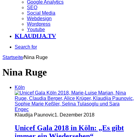
Google Analytics
SEO
Social Media
Webdesign
Wordpress
Youtube
KLAUDIJA.TV
Search for
Startseite
/
Nina Ruge
Nina Ruge
Köln
Klaudija Paunovic
1. Dezember 2018
Unicef Gala 2018 in Köln: „Es gibt
immer ein Wiedersehen“