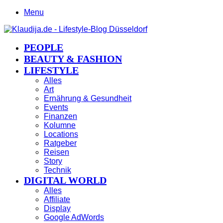
Menu
PEOPLE
BEAUTY & FASHION
LIFESTYLE
Alles
Art
Ernährung & Gesundheit
Events
Finanzen
Kolumne
Locations
Ratgeber
Reisen
Story
Technik
DIGITAL WORLD
Alles
Affiliate
Display
Google AdWords