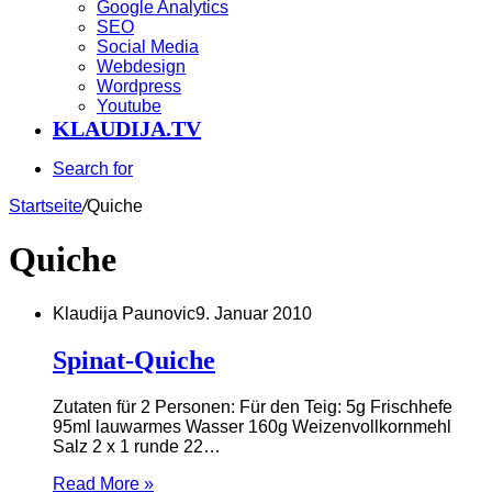
Google Analytics
SEO
Social Media
Webdesign
Wordpress
Youtube
KLAUDIJA.TV
Search for
Startseite
/
Quiche
Quiche
Klaudija Paunovic
9. Januar 2010
Spinat-Quiche
Zutaten für 2 Personen: Für den Teig: 5g Frischhefe
95ml lauwarmes Wasser 160g Weizenvollkornmehl
Salz 2 x 1 runde 22…
Read More »