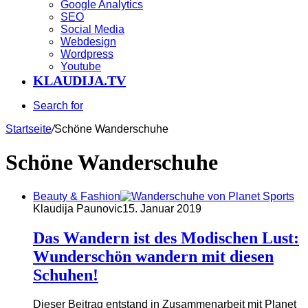
Google Analytics
SEO
Social Media
Webdesign
Wordpress
Youtube
KLAUDIJA.TV
Search for
Startseite
/
Schöne Wanderschuhe
Schöne Wanderschuhe
Beauty & Fashion
Klaudija Paunovic
15. Januar 2019
Das Wandern ist des Modischen Lust:
Wunderschön wandern mit diesen
Schuhen!
Dieser Beitrag entstand in Zusammenarbeit mit Planet