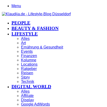
Menu
PEOPLE
BEAUTY & FASHION
LIFESTYLE
Alles
Art
Ernährung & Gesundheit
Events
Finanzen
Kolumne
Locations
Ratgeber
Reisen
Story
Technik
DIGITAL WORLD
Alles
Affiliate
Display
Google AdWords