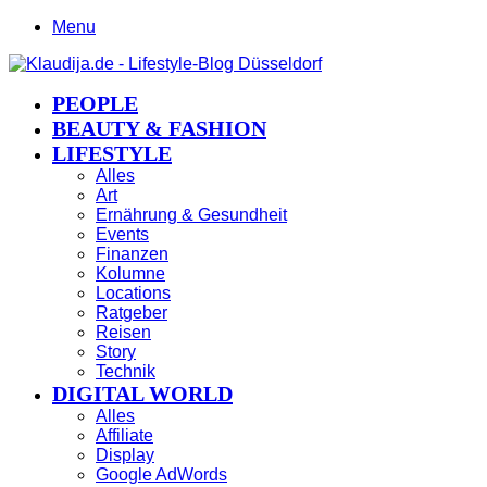
Menu
PEOPLE
BEAUTY & FASHION
LIFESTYLE
Alles
Art
Ernährung & Gesundheit
Events
Finanzen
Kolumne
Locations
Ratgeber
Reisen
Story
Technik
DIGITAL WORLD
Alles
Affiliate
Display
Google AdWords