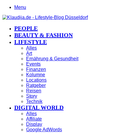
Menu
PEOPLE
BEAUTY & FASHION
LIFESTYLE
Alles
Art
Ernährung & Gesundheit
Events
Finanzen
Kolumne
Locations
Ratgeber
Reisen
Story
Technik
DIGITAL WORLD
Alles
Affiliate
Display
Google AdWords