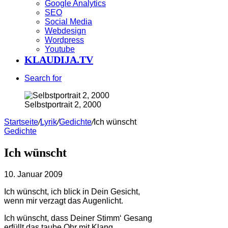
Google Analytics
SEO
Social Media
Webdesign
Wordpress
Youtube
KLAUDIJA.TV
Search for
Selbstportrait 2, 2000
Startseite
/
Lyrik
/
Gedichte
/
Ich wünscht
Gedichte
Ich wünscht
10. Januar 2009
Ich wünscht, ich blick in Dein Gesicht,
wenn mir verzagt das Augenlicht.
Ich wünscht, dass Deiner Stimm‘ Gesang
erfüllt das taube Ohr mit Klang.