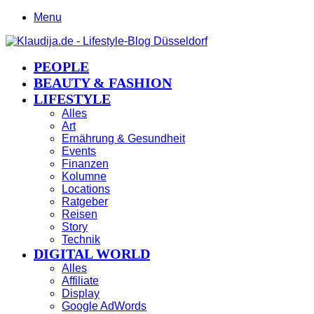
Menu
PEOPLE
BEAUTY & FASHION
LIFESTYLE
Alles
Art
Ernährung & Gesundheit
Events
Finanzen
Kolumne
Locations
Ratgeber
Reisen
Story
Technik
DIGITAL WORLD
Alles
Affiliate
Display
Google AdWords