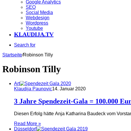
Google Analytics
SEO
Social Media
Webdesign
Wordpress
Youtube
KLAUDIJA.TV
Search for
Startseite
/
Robinson Tilly
Robinson Tilly
Art
Klaudija Paunovic
14. Januar 2020
3 Jahre Spendezeit-Gala = 100.000 Eu
Diesen Erfolg hätte Anja Katharina Baudeck vom Vorsta
Read More »
Düsseldorf