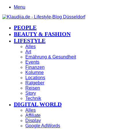
Menu
PEOPLE
BEAUTY & FASHION
LIFESTYLE
Alles
Art
Ernährung & Gesundheit
Events
Finanzen
Kolumne
Locations
Ratgeber
Reisen
Story
Technik
DIGITAL WORLD
Alles
Affiliate
Display
Google AdWords