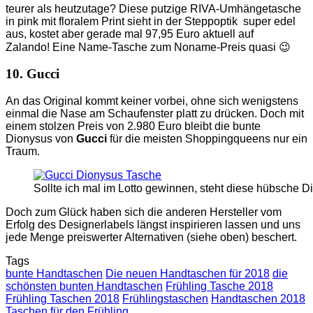
teurer als heutzutage? Diese putzige RIVA-Umhängetasche
in pink mit floralem Print sieht in der Steppoptik super edel
aus, kostet aber gerade mal 97,95 Euro aktuell auf
Zalando! Eine Name-Tasche zum Noname-Preis quasi 😉
10. Gucci
An das Original kommt keiner vorbei, ohne sich wenigstens
einmal die Nase am Schaufenster platt zu drücken. Doch mit
einem stolzen Preis von 2.980 Euro bleibt die bunte
Dionysus von
Gucci
für die meisten Shoppingqueens nur ein
Traum.
Sollte ich mal im Lotto gewinnen, steht diese hübsche D
Doch zum Glück haben sich die anderen Hersteller vom
Erfolg des Designerlabels längst inspirieren lassen und uns
jede Menge preiswerter Alternativen (siehe oben) beschert.
Tags
bunte Handtaschen
Die neuen Handtaschen für 2018
die
schönsten bunten Handtaschen
Frühling Tasche 2018
Frühling Taschen 2018
Frühlingstaschen
Handtaschen 2018
Taschen für den Frühling