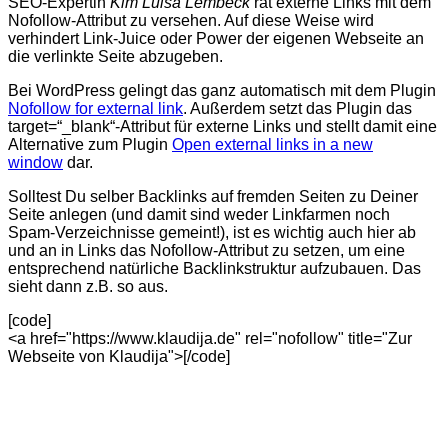
SEO-Expertin
Kim Luisa Lembeck
rät externe Links mit dem
Nofollow-Attribut zu versehen. Auf diese Weise wird
verhindert Link-Juice oder Power der eigenen Webseite an
die verlinkte Seite abzugeben.
Bei WordPress gelingt das ganz automatisch mit dem Plugin
Nofollow for external link
. Außerdem setzt das Plugin das
target=“_blank“-Attribut für externe Links und stellt damit eine
Alternative zum Plugin
Open external links in a new
window
dar.
Solltest Du selber Backlinks auf fremden Seiten zu Deiner
Seite anlegen (und damit sind weder Linkfarmen noch
Spam-Verzeichnisse gemeint!), ist es wichtig auch hier ab
und an in Links das Nofollow-Attribut zu setzen, um eine
entsprechend natürliche Backlinkstruktur aufzubauen. Das
sieht dann z.B. so aus.
[code]
<a href="https://www.klaudija.de" rel="nofollow" title="Zur
Webseite von Klaudija">[/code]