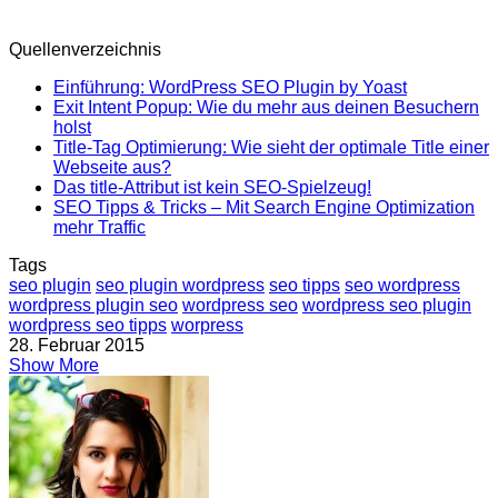
Quellenverzeichnis
Einführung: WordPress SEO Plugin by Yoast
Exit Intent Popup: Wie du mehr aus deinen Besuchern
holst
Title-Tag Optimierung: Wie sieht der optimale Title einer
Webseite aus?
Das title-Attribut ist kein SEO-Spielzeug!
SEO Tipps & Tricks – Mit Search Engine Optimization
mehr Traffic
Tags
seo plugin
seo plugin wordpress
seo tipps
seo wordpress
wordpress plugin seo
wordpress seo
wordpress seo plugin
wordpress seo tipps
worpress
28. Februar 2015
Show More