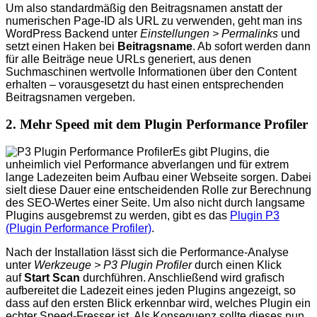
Um also standardmäßig den Beitragsnamen anstatt der
numerischen Page-ID als URL zu verwenden, geht man ins
WordPress Backend unter
Einstellungen > Permalinks
und
setzt einen Haken bei
Beitragsname
. Ab sofort werden dann
für alle Beiträge neue URLs generiert, aus denen
Suchmaschinen wertvolle Informationen über den Content
erhalten – vorausgesetzt du hast einen entsprechenden
Beitragsnamen vergeben.
2. Mehr Speed mit dem Plugin Performance Profiler
Es gibt Plugins, die
unheimlich viel Performance abverlangen und für extrem
lange Ladezeiten beim Aufbau einer Webseite sorgen. Dabei
sielt diese Dauer eine entscheidenden Rolle zur Berechnung
des SEO-Wertes einer Seite. Um also nicht durch langsame
Plugins ausgebremst zu werden, gibt es das
Plugin P3
(Plugin Performance Profiler)
.
Nach der Installation lässt sich die Performance-Analyse
unter
Werkzeuge > P3 Plugin Profiler
durch einen Klick
auf
Start Scan
durchführen. Anschließend wird grafisch
aufbereitet die Ladezeit eines jeden Plugins angezeigt, so
dass auf den ersten Blick erkennbar wird, welches Plugin ein
echter Speed-Fresser ist. Als Konsequenz sollte dieses nun