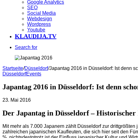
Google Analytics
SEO
Social Media
Webdesign
Wordpress
Youtube
KLAUDIJA.TV
Search for
Startseite
/
Düsseldorf
/
Japantag 2016 in Düsseldorf: Ist denn 
Düsseldorf
Events
Japantag 2016 in Düsseldorf: Ist denn sch
23. Mai 2016
Der Japantag in Düsseldorf – Historische
Mit mehr als 7.000 Japanern zählt Düsseldorf zur drittgrößte
zahlreichen japanischen Kaufleuten, die sich hier seit den Fü
%, nichtsdestotrotz ist der Einfluss japanischer Kultur und W