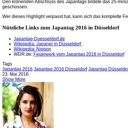
Den krönenden Abschluss des Japantags bildete das 25-minüt
geschossen.
Wer dieses Highlight verpasst hat, kann sich das komplette 
Nützliche Links zum Japantag 2016 in Düsseldorf
Japantag-Duesseldorf.de
Wikipedia: Japaner in Düsseldorf
Wikipedia: Nippon
WDR.de:
Feuerwerk vom Japantag 2016 in Düsseldorf
Tags
Japantag 2016
Japantag 2016 Düsseldorf
Japantag Düsseldo
23. Mai 2016
Show More