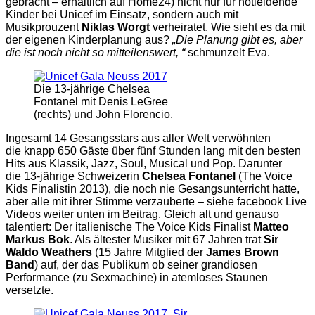
gebracht – erhältlich auf Home24) nicht nur für notleidende
Kinder bei Unicef im Einsatz, sondern auch mit
Musikprouzent
Niklas Worgt
verheiratet. Wie sieht es da mit
der eigenen Kinderplanung aus?
„Die Planung gibt es, aber
die ist noch nicht so mitteilenswert, “
schmunzelt Eva.
Die 13-jährige Chelsea
Fontanel mit Denis LeGree
(rechts) und John Florencio.
Ingesamt 14 Gesangsstars aus aller Welt verwöhnten
die knapp 650 Gäste über fünf Stunden lang mit den besten
Hits aus Klassik, Jazz, Soul, Musical und Pop. Darunter
die 13-jährige Schweizerin
Chelsea Fontanel
(The Voice
Kids Finalistin 2013), die noch nie Gesangsunterricht hatte,
aber alle mit ihrer Stimme verzauberte – siehe facebook Live
Videos weiter unten im Beitrag. Gleich alt und genauso
talentiert: Der italienische The Voice Kids Finalist
Matteo
Markus Bok
. Als ältester Musiker mit 67 Jahren trat
Sir
Waldo Weathers
(15 Jahre Mitglied der
James Brown
Band
) auf, der das Publikum ob seiner grandiosen
Performance (zu Sexmachine) in atemloses Staunen
versetzte.