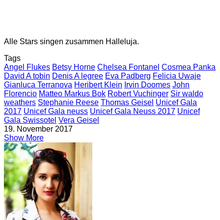
Alle Stars singen zusammen Halleluja.
Tags
Angel Flukes
Betsy Horne
Chelsea Fontanel
Cosmea Panka
David A tobin
Denis A legree
Eva Padberg
Felicia Uwaje
Gianluca Terranova
Heribert Klein
Irvin Doomes
John
Florencio
Matteo Markus Bok
Robert Vuchinger
Sir waldo
weathers
Stephanie Reese
Thomas Geisel
Unicef Gala
2017
Unicef Gala neuss
Unicef Gala Neuss 2017
Unicef
Gala Swissotel
Vera Geisel
19. November 2017
Show More