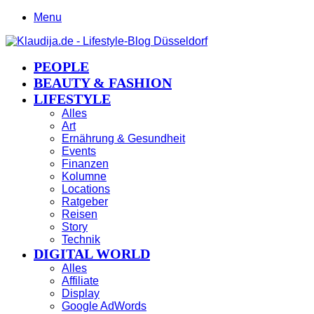
Menu
PEOPLE
BEAUTY & FASHION
LIFESTYLE
Alles
Art
Ernährung & Gesundheit
Events
Finanzen
Kolumne
Locations
Ratgeber
Reisen
Story
Technik
DIGITAL WORLD
Alles
Affiliate
Display
Google AdWords