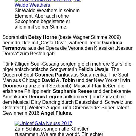
Sir Waldo Weathers in seinem
Element. Aber auch ohne
Saxophone begeisterte er
allein mit seiner Stimme.
Sopranistin
Betsy Horne
(beste Wagner Stimme 2009)
beeindruckte mit „Casta Diva“, während Tenor
Gianluca
Terranova
aus der Opera die Verona den Klassiker „Nessun
Dorma“ zum Besten gab.
Für kräftigen Soul-Gesang sorgten gleich mehrere Stars: die
nigerianisch-britische Songwriterin
Felicia Uwaje
, The
Queen of Soul
Cosmea Panka
aus Südamerika, The Soul
Man aus Chicago
David A. Tobin
und der New Yorker
Irvin
Doomes
(glänzte mit Sexbomb). Musical-Flair ließen die
erfahrene Philippinerin
Stephanie Reese
und der bekannte
Amerikaner
Dennis Legree
aufkommen (tourt zur Zeit mit
dem Musical Dirty Dancing durch Deutschland, Schweiz und
Österreich). Weitere Augen- und Ohrenweide: Super Talent
Gewinnerin 2016
Angel Flukes.
Zum Schluss sangen alle Künstler
zusammen „We are the world“. Ein echter