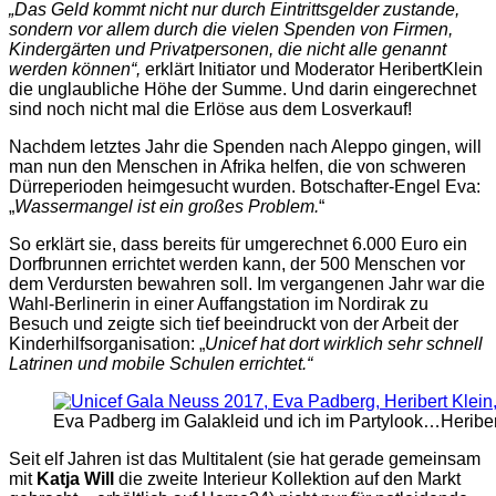
„Das Geld kommt nicht nur durch Eintrittsgelder zustande,
sondern vor allem durch die vielen Spenden von Firmen,
Kindergärten und Privatpersonen, die nicht alle genannt
werden können“,
erklärt Initiator und Moderator HeribertKlein
die unglaubliche Höhe der Summe. Und darin eingerechnet
sind noch nicht mal die Erlöse aus dem Losverkauf!
Nachdem letztes Jahr die Spenden nach Aleppo gingen, will
man nun den Menschen in Afrika helfen, die von schweren
Dürreperioden heimgesucht wurden. Botschafter-Engel Eva:
„
Wassermangel ist ein großes Problem.
“
So erklärt sie, dass bereits für umgerechnet 6.000 Euro ein
Dorfbrunnen errichtet werden kann, der 500 Menschen vor
dem Verdursten bewahren soll. Im vergangenen Jahr war die
Wahl-Berlinerin in einer Auffangstation im Nordirak zu
Besuch und zeigte sich tief beeindruckt von der Arbeit der
Kinderhilfsorganisation: „
Unicef hat dort wirklich sehr schnell
Latrinen und mobile Schulen errichtet.“
Eva Padberg im Galakleid und ich im Partylook…Heriber
Seit elf Jahren ist das Multitalent (sie hat gerade gemeinsam
mit
Katja Will
die zweite Interieur Kollektion auf den Markt