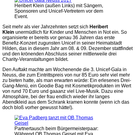
Heribert Klein (außen Links) mit Sängern,
Sponsoren und Unicef-Vertretern vor dem
Event.
Seit mehr als vier Jahrzehnten setzt sich
Heribert
Klein
unermüdlich für Kinder und Menschen in Not ein. So
organisierte er bereits vor genau 36 Jahren das erste
Benefiz-Konzert zugunsten Unicef in seiner Heimatstadt
Hilden, das in diesem Jahr am 08. & 09. Dezember stattfindet
und den krönenden Abschluss seiner mittlerweile drei
Charity-Veranstaltungen bildet.
Den Auftakt machte am Wochenende die 3. Unicef-Gala in
Neuss, die zum Eintrittspreis von nur 85 Euro sehr viel mehr
zu bieten hatte, als man erwarten würde: Ein erlesenes Drei-
Gang-Menü, ein Goodie Bag mit Kosmetikprodukten im Wert
von rund 70 Euro und gaaanz viel Live-Musik. Dazu eine
Atmosphäre, bei der frau endlich wieder ihr langes
Abendkleid aus dem Schrank kramen konnte (wenn ich das
doch bloß vorher gewusst hätte!).
Partnertausch beim Bürgermeisterpaar:
Während OB Thomas Geisel mit Eva