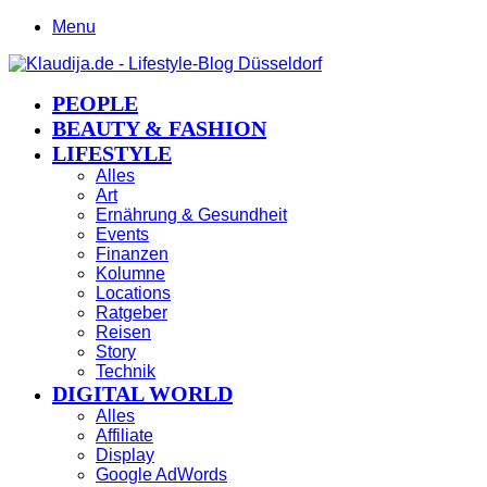
Menu
PEOPLE
BEAUTY & FASHION
LIFESTYLE
Alles
Art
Ernährung & Gesundheit
Events
Finanzen
Kolumne
Locations
Ratgeber
Reisen
Story
Technik
DIGITAL WORLD
Alles
Affiliate
Display
Google AdWords