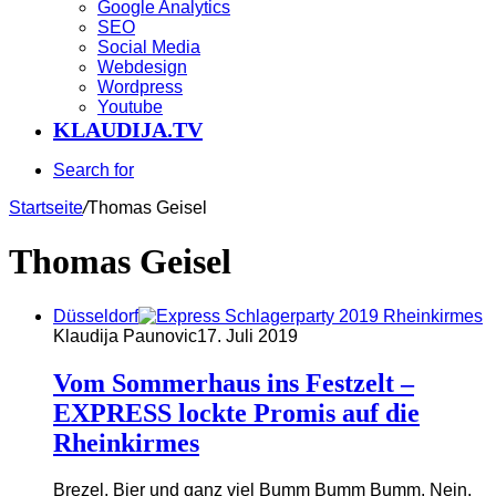
Google Analytics
SEO
Social Media
Webdesign
Wordpress
Youtube
KLAUDIJA.TV
Search for
Startseite
/
Thomas Geisel
Thomas Geisel
Düsseldorf
Klaudija Paunovic
17. Juli 2019
Vom Sommerhaus ins Festzelt –
EXPRESS lockte Promis auf die
Rheinkirmes
Brezel, Bier und ganz viel Bumm Bumm Bumm. Nein,