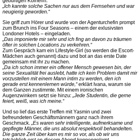
gebürtigen Kölnerin.
„Ich kannte solche Sachen nur aus dem Fernsehen und war
neugierig geworden.“
Sie griff zum Hörer und wurde von der Agenturchefin prompt
zum Brunch ins Four Seasons – einem der exlusivsten
Londoner Hotels – eingeladen.
„Das imponierte mir sehr und ich fing an davon zu träumen
öfter in solchen Locations zu verkehren.“
Zum Gespräch kam ein Lifestyle-Girl (so werden die Escort-
Mädchen auch genannt) dazu und bot an das erste Date
gemeinsam mit ihr zu machen.
„Da ich schon immer ein offener Mensch gewesen bin, der
seine Sexualität frei auslebt, hatte ich kein Problem damit mir
vorzustellen mit einem Mann intim zu werden, den ich
gerade erst kennenlernen würde,“
erklärt Ivana, warum sie
dem Ganzen zustimmte. Mit einem ironischen
Augenzwinkern setzt sie hinzu:
„Jede Studentin, die gerne
feiert, weiß, was ich meine.“
Und so lief das erste Treffen mit Yasmin und zwei
befreundeten Geschäftsmännern ganz nach ihrem
Geschmack.
„Es waren sehr intelligente, aufmerksame und
gepflegte Männer, die uns absolut respektvoll behandelten.
Die ganze Zeit über kam es mir so vor, als ob wir uns
tatsächlich erst an diesem Abend kennengelernt