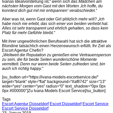
Ivanas Idealvorstellung ist,“
wenn sich das Mädchen am
nächsten Morgen vom Gast mit den Worten ‚Ich hoffe, du
konntest dich gut mit mir entspannen‘ verabschiedet.“
Aber was ist, wenn Gast oder Girl plötzlich mehr will?
„Ich
habe noch nie erlebt, das sich einer von beiden verliebt hat.
Alles ist sehr transparent und ehrlich gehalten, so dass kein
Platz für mehr Gefühle bleibt.“
Mit ihrer ungewöhnlichen Berufswahl hat sich die attraktive
Blondine tatsächlich einen Herzenswunsch erfüllt. Ihr Ziel als
Escort Agentur Chefin?
„Weltweit die Reputation zu genießen eine Vertrauensperson
zu sein, die für beide Seiten wunderschöne Momente
vermittelt. Denn nur wenn beide Seiten zufrieden sind, bin
auch ich richtig happy.“
[su_button url=“https://ivana-models-escortservice.de/“
target=“blank“ style=“flat“ background=“#af8742″ size=“13″
wide=“yes“ center=“yes“ radius=“0″ text_shadow=“0px 0px
0px #000000″]Zu Ivana Models Escort Service[/su_button]
Tags
Escort Agentur Düsseldorf
Escort Düsseldorf
Escort Service
Escort Service Düsseldorf
23. Januar 2019