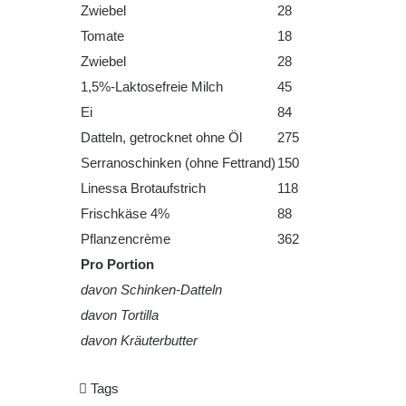
Zwiebel
28
Tomate
18
Zwiebel
28
1,5%-Laktosefreie Milch
45
Ei
84
Datteln, getrocknet ohne Öl
275
Serranoschinken (ohne Fettrand)
150
Linessa Brotaufstrich
118
Frischkäse 4%
88
Pflanzencrème
362
Pro Portion
davon Schinken-Datteln
davon Tortilla
davon Kräuterbutter
Tags