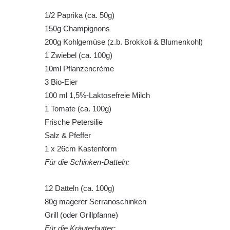
1/2 Paprika (ca. 50g)
150g Champignons
200g Kohlgemüse (z.b. Brokkoli & Blumenkohl)
1 Zwiebel (ca. 100g)
10ml Pflanzencrème
3 Bio-Eier
100 ml 1,5%-Laktosefreie Milch
1 Tomate (ca. 100g)
Frische Petersilie
Salz & Pfeffer
1 x 26cm Kastenform
Für die Schinken-Datteln:
12 Datteln (ca. 100g)
80g magerer Serranoschinken
Grill (oder Grillpfanne)
Für die Kräuterbutter: