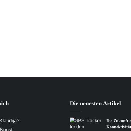
ich
Die neuesten Artikel
Klaudija?
Die Zukunft d
Konnektivitä
 Kunst