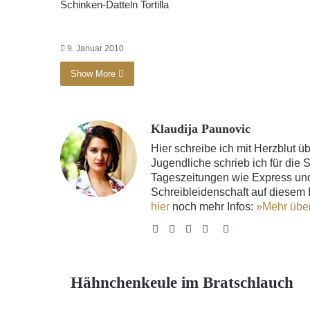
Schinken-Datteln
Tortilla
9. Januar 2010
Show More
Klaudija Paunovic
Hier schreibe ich mit Herzblut ü
Jugendliche schrieb ich für die S
Tageszeitungen wie Express und
Schreibleidenschaft auf diesem 
hier
noch mehr Infos:
»Mehr übe
Website
Facebook
Twitter
YouTube
Instagram
Hähnchenkeule im Bratschlauch