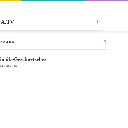
A.TV
Search
for
Close
ck Also
inpilz-Geschnetzeltes
 Januar 2010