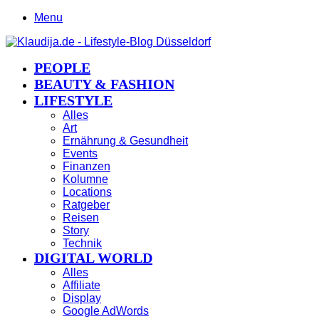
Menu
PEOPLE
BEAUTY & FASHION
LIFESTYLE
Alles
Art
Ernährung & Gesundheit
Events
Finanzen
Kolumne
Locations
Ratgeber
Reisen
Story
Technik
DIGITAL WORLD
Alles
Affiliate
Display
Google AdWords