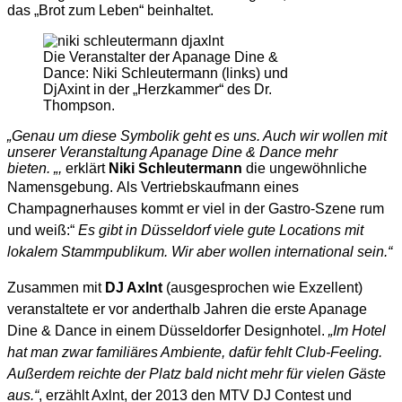
das „Brot zum Leben“ beinhaltet.
Die Veranstalter der Apanage Dine &
Dance: Niki Schleutermann (links) und
DjAxint in der „Herzkammer“ des Dr.
Thompson.
„Genau um diese Symbolik geht es uns. Auch wir wollen mit
unserer Veranstaltung Apanage Dine & Dance mehr
bieten. „,
erklärt
Niki Schleutermann
die ungewöhnliche
Namensgebung. Als Vertriebskaufmann
eines
Champagnerhauses kommt er viel in der Gastro-Szene rum
und weiß:“
Es gibt in Düsseldorf viele gute Locations mit
lokalem Stammpublikum. Wir aber wollen international sein.“
Zusammen mit
DJ Axlnt
(ausgesprochen wie Exzellent)
veranstaltete er vor anderthalb Jahren die erste Apanage
Dine & Dance in einem Düsseldorfer Designhotel.
„Im Hotel
hat man zwar familiäres Ambiente, dafür fehlt Club-Feeling.
Außerdem reichte der Platz bald nicht mehr für vielen Gäste
aus.“
, erzählt Axlnt, der 2013 den MTV DJ Contest und