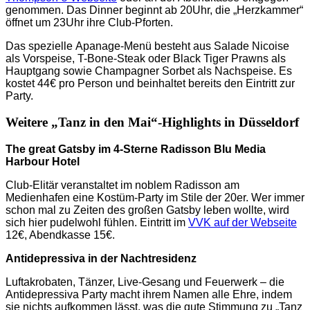
genommen. Das Dinner beginnt ab 20Uhr, die „Herzkammer“
öffnet um 23Uhr ihre Club-Pforten.
Das spezielle Apanage-Menü besteht aus Salade Nicoise
als Vorspeise, T-Bone-Steak oder Black Tiger Prawns als
Hauptgang sowie Champagner Sorbet als Nachspeise. Es
kostet 44€ pro Person und beinhaltet bereits den Eintritt zur
Party.
Weitere „Tanz in den Mai“-Highlights in Düsseldorf
The great Gatsby im 4-Sterne Radisson Blu Media
Harbour Hotel
Club-Elitär veranstaltet im noblem Radisson am
Medienhafen eine Kostüm-Party im Stile der 20er. Wer immer
schon mal zu Zeiten des großen Gatsby leben wollte, wird
sich hier pudelwohl fühlen. Eintritt im
VVK auf der Webseite
12€, Abendkasse 15€.
Antidepressiva in der Nachtresidenz
Luftakrobaten, Tänzer, Live-Gesang und Feuerwerk – die
Antidepressiva Party macht ihrem Namen alle Ehre, indem
sie nichts aufkommen lässt, was die gute Stimmung zu „Tanz