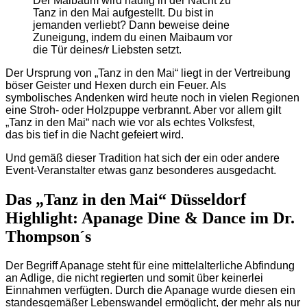
Der Maibaum wird häufig in der Nacht zu
Tanz in den Mai aufgestellt. Du bist in
jemanden verliebt? Dann beweise deine
Zuneigung, indem du einen Maibaum vor
die Tür deines/r Liebsten setzt.
Der Ursprung von „Tanz in den Mai“ liegt in der Vertreibung
böser Geister und Hexen durch ein Feuer. Als
symbolisches Andenken wird heute noch in vielen Regionen
eine Stroh- oder Holzpuppe verbrannt. Aber vor allem gilt
„Tanz in den Mai“ nach wie vor als echtes Volksfest,
das bis tief in die Nacht gefeiert wird.
Und gemäß dieser Tradition hat sich der ein oder andere
Event-Veranstalter etwas ganz besonderes ausgedacht.
Das „Tanz in den Mai“ Düsseldorf
Highlight: Apanage Dine & Dance im Dr.
Thompson´s
Der Begriff Apanage steht für eine mittelalterliche Abfindung
an Adlige, die nicht regierten und somit über keinerlei
Einnahmen verfügten. Durch die Apanage wurde diesen ein
standesgemäßer Lebenswandel ermöglicht, der mehr als nur