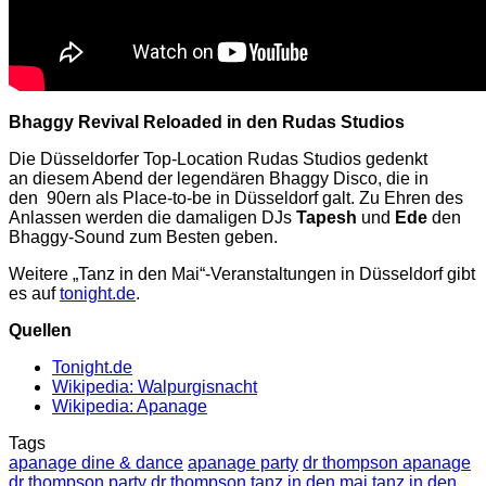
Bhaggy Revival Reloaded in den Rudas Studios
Die Düsseldorfer Top-Location Rudas Studios gedenkt
an diesem Abend der legendären Bhaggy Disco, die in
den 90ern als Place-to-be in Düsseldorf galt. Zu Ehren des
Anlassen werden die damaligen DJs
Tapesh
und
Ede
den
Bhaggy-Sound zum Besten geben.
Weitere „Tanz in den Mai“-Veranstaltungen in Düsseldorf gibt
es auf
tonight.de
.
Quellen
Tonight.de
Wikipedia: Walpurgisnacht
Wikipedia: Apanage
Tags
apanage dine & dance
apanage party
dr thompson apanage
dr thompson party
dr thompson tanz in den mai
tanz in den